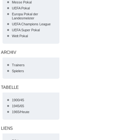
Messe Pokal
UEFA Pokal
Europa Pokal der
Landesmeister
UEFA Champions League
UEFA Super Pokal
Welt Pokal
ARCHIV
Trainers
Spielers
TABELLE
1900/45
1945/65
1965/Heute
LIENS